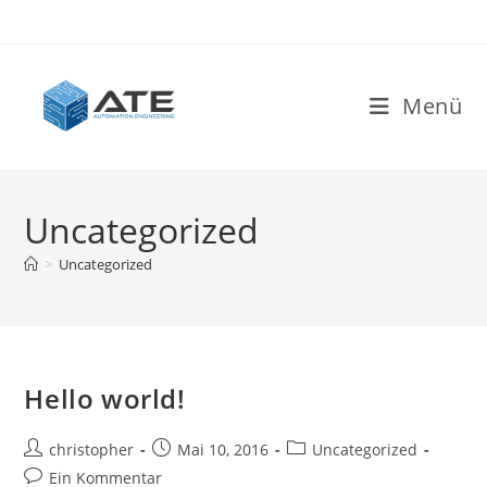
Zum
Inhalt
springen
Menü
Uncategorized
>
Uncategorized
Hello world!
Beitrags-
Beitrag
Beitrags-
christopher
Mai 10, 2016
Uncategorized
Autor:
veröffentlicht:
Kategorie:
Beitrags-
Ein Kommentar